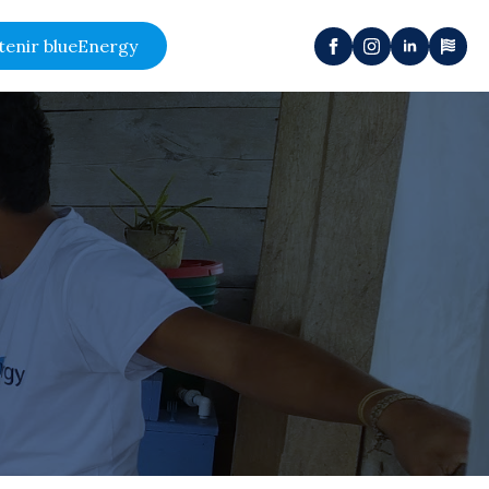
tenir blueEnergy
é