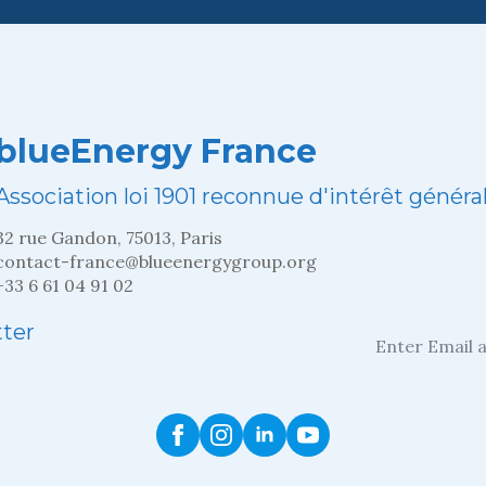
blueEnergy France
Association loi 1901 reconnue d'intérêt généra
32 rue Gandon, 75013, Paris
contact-france@blueenergygroup.org
+33 6 61 04 91 02
Entrez
tter
votre
adresse
mail
*