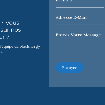
*
Adresse
e-
 ? Vous
mail
*
 sur nos
Votre
er ?
Message
*
 l’équipe de blueEnergy
s.
Envoyer