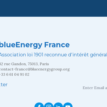
blueEnergy France
Association loi 1901 reconnue d'intérêt généra
32 rue Gandon, 75013, Paris
contact-france@blueenergygroup.org
+33 6 61 04 91 02
Entrez
tter
votre
adresse
mail
*