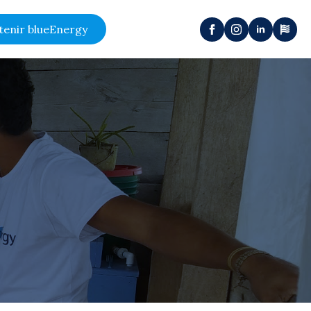
tenir blueEnergy
é