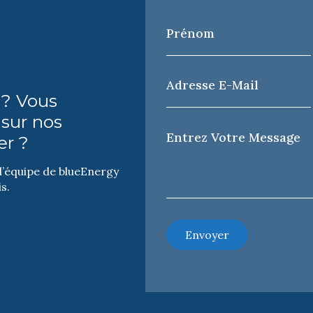
Prénom
*
Adresse
e-
 ? Vous
mail
*
 sur nos
Votre
er ?
Message
*
 l’équipe de blueEnergy
s.
Envoyer